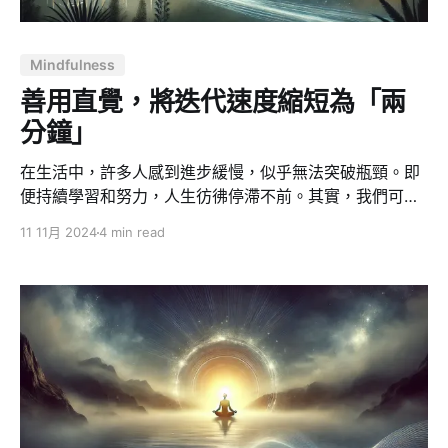
懼。 * 無助感：當我們面對無法改變的情況時，生氣往往
成為宣洩挫折的出口。這種情況特別常見於面對系統性問
Mindfulness
題或重大變革時。 宇宙的本質：超越對錯與好壞 在探討
生氣這個議題時，我們需要認識到宇宙本身並不存在絕對
善用直覺，將迭代速度縮短為「兩
的對錯或好壞。這些判斷都是人類賦予的標籤，而事物的
分鐘」
本質其實是
在生活中，許多人感到進步緩慢，似乎無法突破瓶頸。即
便持續學習和努力，人生彷彿停滯不前。其實，我們可以
透過一個簡單的轉變——有效的反饋，來加速成長，讓生
11 11月 2024
4 min read
活以「兩分鐘的迭代」不斷優化自己。 反饋的力量 有一
個深具啟發的故事說明了反饋的重要性：假設讓一位失明
的人嘗試解開魔術方塊（Rubik's Cube），而這位失明的
人每秒轉動方塊一步，完全依靠自己摸索的話，可能要花
上1260億年才能完成。然而，如果每一步都有「對」或
「錯」的反饋指引，他只需兩分鐘就能完成整個魔術方
塊。這便是反饋的力量——它能讓我們在學習和成長的過
程中不斷調整方向，從而大幅縮短達成目標的時間。 這個
故事讓人深受啟發，反饋不僅能加速成長，還能為我們找