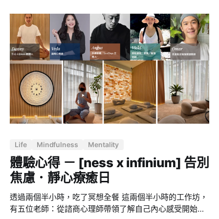
別感興趣的是，我們如何能夠沿著這個連續統一體推動人
們滋養和培養促進人類繁榮的品質。 在他職業生涯的早
期，幾乎只關注等式的消極方面，關注逆境，關注對理解
為什麼有些人更容易受到壓力的影響，為什麼其他人更有
可能患上抑鬱症或焦慮症很重要的大腦迴路。 然而，在
1992 年，他第一次見到達賴喇嘛他向 Richard 提出挑
戰，他說：「為什麼你不能用現代神經科學的同樣工具來
研究善良，研究同情心，除了研究焦慮、恐懼、抑鬱和壓
力之外？」 關於神經可塑性的見解 所以我們和其他人一
直在做的工作是以現代科學的一個關鍵見解為前提的：關
於神經可塑性的見解。 我們的大腦在不斷變化，不斷被我
們周圍的力量所塑造。但我們通常很少意識到這些力量是
Life
Mindfulness
Mentality
什麼。 我們的大腦正在有意或無意地發生變化。大多數時
候，它是不知不覺的。大多數時候，我們沒有意識到，而
體驗心得 － [ness x infinium] 告別
且我們對這些力量也沒有什麼控制。 我們實
焦慮．靜心療癒日
透過兩個半小時，吃了冥想全餐 這兩個半小時的工作坊，
有五位老師：從諮商心理師帶領了解自己內心感受開始，