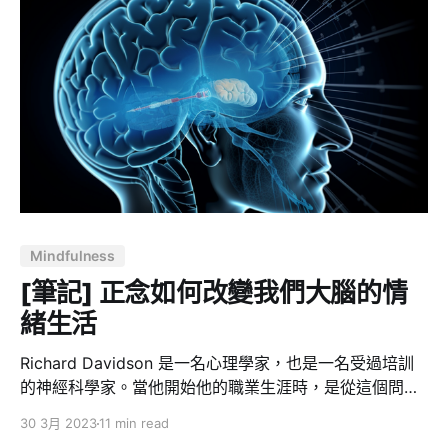
驗，旨在幫助參與者更深入地瞭解自己的情感和身體之間
的聯繫。這次活動由身心療癒引領老師 Cathie 所帶領，
她擅長身體症狀、情緒和靈性層面的探索和療癒。 在這個
獨特的體驗中，我們深入探索了脈輪、冥想和情緒觀察之
間的關係。我希望在這篇文章中分享我所學到的一些關鍵
觀念和啟發。 脈輪，對應身體不同部位的能量中心 首
先，談談脈輪是什麼。脈輪通常被視為印度瑜伽的一個概
念，代表我們身體的不同能量中心，與中醫的穴位有一定
的相似性。脈輪以不同的顏色和位置來標示，可以幫助我
們快速檢查自己的生理狀態。藉由觀察脈輪的良性反應和
Mindfulness
失衡症狀，我們可以初步瞭解自己的身體和情感狀態。 舉
例來說，談到情感，腸胃可能是身體中對情緒最敏感的器
[筆記] 正念如何改變我們大腦的情
官之一。你是否曾經因壓力而感到胃部不適？或者因憤怒
緒生活
而感到腸胃不安？這並不是
Richard Davidson 是一名心理學家，也是一名受過培訓
的神經科學家。當他開始他的職業生涯時，是從這個問題
開始： 為什麼有些人更容易受到生活的打擊，而有些人則
30 3月 2023
11 min read
更有韌性？ 這個問題仍然是我們所有工作的核心。我們特