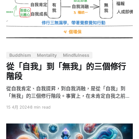
靈約會。 禪修的目的：幫助我們開悟 學佛修禪目標之
一：透過內在的洞察和覺醒，達到解脫和悟道。 學佛修禪
的最基本要求是先有自知之明，健全人格，建立信心，最
後再學習菩薩精神，培養智慧和慈悲，發菩提心。禪修功
能的三個層次由低至高為：（1）身體健康、（2）心理平
衡、（3）精神人格的昇華。 其中，菩薩的意思，便是用
無我的智慧及平等的慈悲，發起菩提心並致力於達到佛道
Buddhism
Mentality
Mindfulness
以利益所有眾生，自利利人的修行者。 * 如何自利？ 使自
己少一些煩惱，多一些智慧。 * 如何利人？ 讓自己多一些
從「自我」到「無我」的三個修行
慈悲的心腸，讓別人少一些苦難的困擾。 * 如何才有智
階段
慧？
從自我肯定、自我提昇，到自我消融，是從「自我」到
「無我」的三個修行階段。事實上，在未肯定自我之前，
是無法達到無我的境界。所以，我們必須先從「自我肯
15 4月 2024
8 min read
定」練習起。 （這篇原本是計劃要寫在 [心得] 法鼓山
26th 自我超越禪修營 （原社會菁英禪修營） 中的學習心
得，最後因為考慮篇幅長度獨立出來。） 認識自我：先要
「有我」，才能「無我」 當一個人傷痕累累、支離破碎，