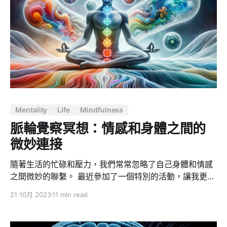
如果我們還要他放下自我、學習無我，只會雪上加霜、滿
目瘡痍。他最需要的不是拯救別人，而是關愛自己；這不
是自私，而是自愛。當一個人頭破血流、心靈重傷，能夠
正常呼吸，已屬萬幸。要求大海浮沉的遇溺者，去拯救另
一位遇溺者，簡直癡人說夢。 相反，當他完全療癒，健康
成長，充滿個人魅力；這時，
Mentality
Life
Mindfulness
脈輪覺察冥想：情感和身體之間的
微妙連接
隨著生活的忙碌和壓力，我們常常忽略了自己身體和情感
之間微妙的聯繫。 最近參加了一個特別的活動，讓我更深
入地理解了這個主題，這也促使我寫下這篇文章。這個活
21 10月 2023
11 min read
動叫做「下班後的自我覺察：脈輪覺察冥想」，儘管我之
前對脈輪和情感之間的關聯性有一些瞭解，但這個活動帶
給我更多的啟發和洞察。 脈輪覺察冥想是一個特別的體