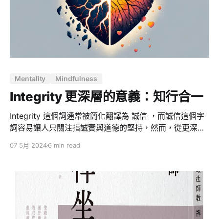
量。這種情況類似於吸引力法則中的「意識創造實相」
—— 當我們的意識變得清晰和有序時，我們能夠吸引更多
正面的能量和機會。 為何這樣可以連結高維 高頻能量源
通常被認為是更高層次的智慧、慈悲（愛）和力量的來
源。 這些方法不僅僅是在提升我們的能量頻率和狀態，更
是讓我們能夠與更高層次的智慧和能量相連接。當我們的
Mentality
Mindfulness
能量頻率提高，心靈變得純淨且無雜念時，我們能夠更好
地感應和吸收來自高維度的能量和訊息。 透過提升自身的
Integrity 更深層的意義：知行合一
能量振動頻率和保持積極心態，我們可以吸引並接收到這
些高頻能量，使自己在生活和工作中表
Integrity 這個詞通常被簡化翻譯為 誠信 ，而誠信這個字
詞容易讓人只關注指誠實與道德的堅持，然而，從更深層
次來看，誠信不僅關乎外在行為的正直，更與內在自我認
07 5月 2024
6 min read
識的完整性密切相關。真正的 Interity 是一種「完整無
缺」的狀態，是一種內外一致，言行一致的生活方式。這
不僅要求我們對外界誠實，更重要的是對自己誠實。這種
自我誠實要求我們深入挖掘我們的潛意識，識別和整合那
些被隱藏或被忽視的部分。 能量虛耗：不認識自我的後果
對於許多人來說，自我認識似乎是一個很玄的概念，要不