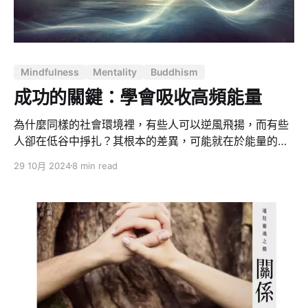
到更清晰的方向。透過反饋，我們從無止境的摸索轉向更
快速的「兩分鐘的迭代」，讓自己在生活和成長的道路上
不斷優化和前進。 建立敏銳的反饋系統 成長加速的第一
步，是培養能夠解讀反饋的敏銳度。這包含注意生活中的
Mindfulness
Mentality
Buddhism
細微變化，例如情緒波動、身體的直覺反應，甚至是周遭
環境的變化。這些都是內在和外在給予的「微調訊號」，
成功的關鍵：學會吸收高頻能量
透過解讀這些訊號，我們能更精準地認識自己並做出調
整。
為什麼同樣的社會環境裡，有些人可以逆風飛揚，而有些
人卻在低谷中掙扎？其根本的差異，可能就在於能量的掌
握與運用。 宇宙萬物皆由能量構成，而每個人的能量狀態
29 10月 2024
8 min read
則決定了他們所能到達的高度。無論是情感的深度、思想
的寬度，還是我們與外界建立連結的強度，都和能量息息
相關。那麼，如何讓自己成為一個充滿高能量的人，並確
保我們能夠積極地改變人生方向呢？ 能量的震動頻率決定
物質的呈現 首先，我們必須明白，能量並不是一個玄之又
玄的概念，而是具體存在於生活中的每個層面。正如愛因
斯坦提出的公式 ——E=MC²，所有物質都可以用能量來
計算，而我們的存在也不例外。這意味著，我們的身心狀
態、思想模式，乃至與他人及環境的互動，皆可以視作能