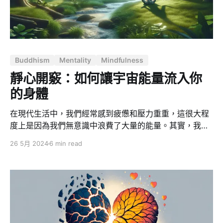
認為有多有少，有吃虧、有佔便宜。 事實上，婚姻生活就
是你自己一個人的事。 這本書的譯者是張德芬老師，她最
有名的一句話叫做「親愛的，外面沒有別人，只有你自
己」，意思是這一切都是關乎於你自己一個人的事情。如
果你自己解決了你內心深處的問題，如果你能夠準確地理
Buddhism
Mentality
Mindfulness
解清楚你在婚姻當中到底需求的是什麼以及怎麼樣用愛來
解決這些事情，這就夠了。 一個人的努力就足以讓婚姻生
靜心開竅：如何讓宇宙能量流入你
活變得更好 一個人的努力就足以讓婚姻生活變得更好，而
的身體
且讓婚姻生活變得更
在現代生活中，我們經常感到疲憊和壓力重重，這很大程
度上是因為我們無意識中浪費了大量的能量。其實，我們
每個人都可以學會吸收宇宙的能量，提升自己的能量水
26 5月 2024
6 min read
平，從而在生活和工作中更加有活力。這裡，我們將結合
吸引力法則、原子習慣、能量學和同頻相吸等理論，從開
竅的本質、減少能量消耗、提高能量振動頻率、自我覺察
以及虛極靜篤五個方面，探討如何讓宇宙能量流入你的身
體。 開竅的本質：鏈接高維能量 開竅的本質是讓腦中的
訊息從無序到有序，這種轉變過程會帶來豁然開朗的感
覺，使我們更好地理解事物的本質，提升個人能力和能