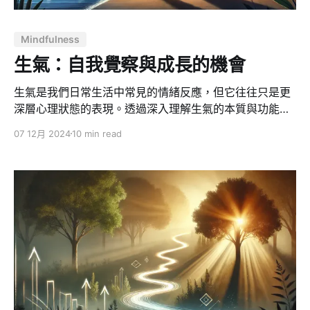
象：冥想在現代社會變得像一種「結石」。 你走進矽谷任
何一家咖啡館，或打開社群媒體 —— 推特、新聞、郵
Mindfulness
件、各種平台 —— 幾乎每個人都在談冥想，
生氣：自我覺察與成長的機會
生氣是我們日常生活中常見的情緒反應，但它往往只是更
深層心理狀態的表現。透過深入理解生氣的本質與功能，
我們可以將這股看似負面的情緒，轉化為促進自我成長的
07 12月 2024
10 min read
寶貴機會。本文將透過深入的分析與具體實例，探討生氣
的根源，並揭示如何善用這股情緒能量。 生氣的本質：表
層情緒與深層原因 為何生氣是表層情緒？ 生氣常被視為
一種強烈且直觀的情緒反應，但實際上它往往只是更深層
情感的外在表現。當我們仔細觀察，會發現生氣常常掩蓋
著以下幾種核心情感： * 受傷感：當我們感到被忽視、被
拒絕或被貶低時，生氣成為掩護內心傷痛的盾牌。例如，
當朋友忘記了重要的約定，我們的憤怒往往源自於感到不
被重視的傷痛。 * 恐懼感：面對威脅或失控的情況時，生
氣可能是我們用來掩飾恐懼的方式。就像在職場上，對上
司的要求感到憤怒，可能源自於害怕無法達成期待的恐