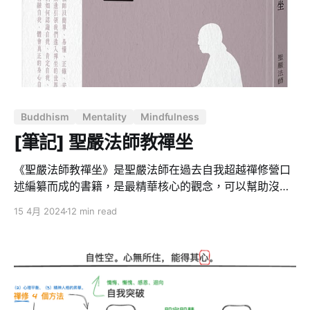
覺得自己已經很認識自己的不然就是不知道從何更認識自
己。實際上認識自己是實現個人完整性的前提。 不完全的
自我認識導致內心的矛盾和衝突，這些內在的分裂不僅消
耗巨大的心理能量，還會影響個人的行為決策和人際關
係。當一個人無法認識真實的自我，他們的行為可能與內
在的價值觀和信念不一致，從而導致完整一致性的喪失。
不瞭解自己的真實需要和欲望可以導致人在生活中追求錯
Buddhism
Mentality
Mindfulness
誤的目標，從而浪費精力在不符合內在價值的事物上。例
如，一個人可能因為社會壓力而追求高收入的職業，而忽
[筆記] 聖嚴法師教禪坐
視了自己真正的熱情與興趣。這種不一致不僅使人感到精
疲力竭，也
《聖嚴法師教禪坐》是聖嚴法師在過去自我超越禪修營口
述編纂而成的書籍，是最精華核心的觀念，可以幫助沒有
接觸過禪坐的人在最短的時間學習禪坐。這篇文章是我結
15 4月 2024
12 min read
合禪修營上課心得以及讀書筆記整理而成。 「禪坐」是打
坐的一種，中國人所謂的打坐，其實就是就是冥想
（Meditation）的意思，但它更具體地指向佛教禪宗的修
行方法。冥想和思考不一樣，思考是集中精神去想一特定
的事物，冥想則讓自己的頭腦完全放鬆使之處於很寧靜、
明淨、空靈的狀態。有人將這樣的活動比喻為跟自我的心