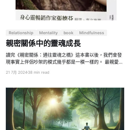
量的表現形式。正如量子物理學家普朗克所說，能量與振
動頻率息息相關，振動頻率越高，能量就越強。因此，思
想的深度、靈魂的豐盈，皆可視作高頻振動的具體體現。
這些物理現象，也讓我們更加理解為何萬物皆由能量構
Relationship
Mentality
book
Mindfulness
成。從微觀的原子、分子，到宏觀的星體運行，一切物質
都在振動，而正是這些振動產生了能量。而這樣的能量分
親密關係中的靈魂成長
佈也告訴我們，不同的振動頻率，決定了物質的不同層次
—— 從無形的思想意識，到有
讀完《親密關係：通往靈魂之橋》這本書以後，我們會發
現事實上伴侶吵架的模式幾乎都是一模一樣的。 最親愛的
兩個人之間會傷害最深 它給我們揭示了為什麼最親愛的兩
21 7月 2024
38 min read
個人之間會傷害最深的原因。我們過去都以為：「婚姻生
活是兩個人的事，所以要雙方都付出努力才能夠變得更
好」，我想很多人都認同這句話。 但是這本書的作者說，
如果你這樣想的話，那麼即便你一個人做出了百分之百的
努力，那也只能起到 50% 的效果。因此很多人對於婚姻
特別絕望，認為我再怎麼樣努力都沒有效，因為對方沒有
改變。我們總期望對方和我們同頻同節奏地努力，這樣才
行。事實上，可能雙方努力的方式不一樣，但你心中始終