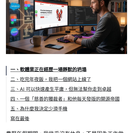
一、軟體業正在經歷一場靜默的坍塌
二、吃完年夜飯，我把一個網站上線了
三、AI 可以快速產生平庸，但無法幫你走到卓越
四、一個「慈善的獨裁者」和他每天發版的開源帝國
五、為什麼我決定少滑手機
寫在最後