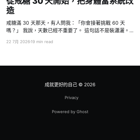
從戒糖 30 天開始，把身體當系統改
造
戒糖滿 30 天那天，有人問我：「你會接著挑戰 60 天
嗎？」 我說，天數已經不重要了。 這句話不是裝瀟灑。
因為對我來說，戒糖從來不是重點 — 它只是一個切入
22 7月 2026
19 min read
點，一個我用來證明「我做得到」的測試案例。真正發生
的事情大得多：這 30 天裡，我從一個三、四個月纔去一
次健身房的人，變成一週五練、一次至少一小時。而且我
可以很誠實地說，我的意志力跟以前一模一樣，一克都沒
有變多。 改變的不是我，是系統。這篇文章想講的就是這
件事：當你不再靠意志力管理身體，而是把身體當成一個
成就更好的自己
© 2026
可以除錯、重構、監控的系統，改造才真正開始。 為什麼
從戒糖開始？因為我需要一個做得到的證明 先交代動機。
Privacy
我這輩子戒糖最久的紀錄，是在成功嶺。那不算數，因為
Powered by Ghost
那是環境逼的 — 裡面除了白開水沒什麼好喝的。出了營
區，我從來沒有靠自己撐過 30 天。 我本來想戒的其實是
酒。但最近壓力太大，戒酒的時機還沒到；