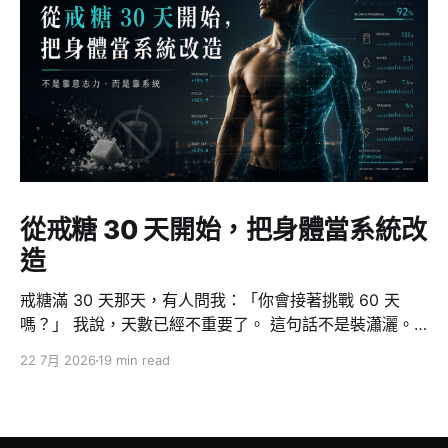
從戒糖 30 天開始，把身體當系統改
造
戒糖滿 30 天那天，有人問我：「你會接著挑戰 60 天
嗎？」 我說，天數已經不重要了。 這句話不是裝瀟灑。
因為對我來說，戒糖從來不是重點 — 它只是一個切入
22 7月 2026
19 min read
點，一個我用來證明「我做得到」的測試案例。真正發生
的事情大得多：這 30 天裡，我從一個三、四個月纔去一
次健身房的人，變成一週五練、一次至少一小時。而且我
可以很誠實地說，我的意志力跟以前一模一樣，一克都沒