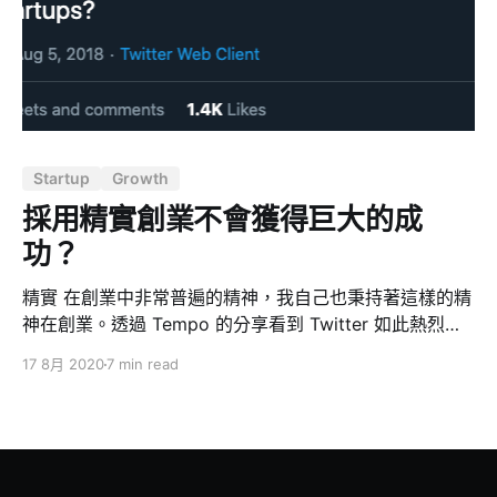
重要指標，如果產品無法留住用戶，那麼增加渠道頂部就
沒有意義 * 再來是交易體量，主要目標是打開水龍頭，獲
得穩定、一致的用戶流量，以進行實驗或了解產品/市場契
合度。在這個階段，資源有限，所以要避免增加過多的銷
量，這些資源本可以用於了解保留率。 * 其次是渠道方
面，需要嘗試幾個渠道，找到提供穩定流量的焦點，而不
Startup
Growth
是在多個頻道上花費開銷。 * 再來是優化方面，需要專注
於宏觀優化，而不是微小的調整。 * 最後是團隊方面，需
採用精實創業不會獲得巨大的成
要
功？
精實 在創業中非常普遍的精神，我自己也秉持著這樣的精
神在創業。透過 Tempo 的分享看到 Twitter 如此熱烈的
討論串引發了我的興趣。 馮彥文 - 非主流意見 2：Lean
17 8月 2020
7 min read
Startup 不一定是合適的創業流程啊我沒 Keith 這麼武
斷... 在 Twitter 上 Andrew Chen 問說： What is your
least popular but deeply held opinion on
tech/startups? 如果要你選一個你自己不讚同，但是卻熱
烈被創業圈擁護的觀念是什麼，？ Keith Rabois 在該動態