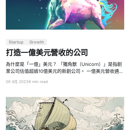
並滿足客戶對產品的服務質量的要求。 80％ 的新創失敗
因未能找到 PMF https://www.youtube.com/watch?
v=_6pl5GG8RQ4&ab_channel=StanfordOnline 創業公
司最常見的錯誤是建造沒有市場需求的產品，而這是
80％的創業公司失敗的原因。在尋找產品市場適配度時，
必須與客戶反覆溝通，找到真正的問題，節省現金以延長
Startup
Growth
時間。找到任何一個立足點，就可以進入廣泛的市場，因
為一旦為客戶解決了一個問題，他們會
打造一億美元營收的公司
為什麼是「一億」美元？ 「獨角獸（Unicorn）」是指創
業公司估值超過10億美元的新創公司。 一億美元營收通常
會是獨角獸的一個重要標誌，因為這代表了該公司已經達
09 4月 2023
6 min read
到了一定的規模和市場地位。 一億美元營收通常被視為一
個關鍵門檻，因為這表明該公司已經建立了穩定的客戶基
礎，並且有足夠的收入來支持業務的成長和擴展。此外，
這也意味著該公司已經證明了自己的商業模式的可行性，
因為它已經能夠產生足夠的收入來支持其經營活動。 決定
一億美元營收的兩個變數 決定一億美元營收的組成是一個
複雜的問題，其中兩個重要的變數是客單價（X 變數）和