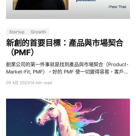
了一定的客戶基礎後，就可以透過穩定的客戶流量進一步
拓展業務。但是在初期階段，通常需要透過大量的陌生郵
件等方式才能獲取潛在客戶的回復和興趣。這需要耐心和
毅力，因為銷售的本質就是十次有九次被人當面摔門而
Startup
Growth
過。在此之後，公司需要建立真正的客戶群和管理團隊，
並滿足客戶對產品的服務質量的要求。 80％ 的新創失敗
新創的首要目標：產品與市場契合
因未…
（PMF）
創業公司的第一件事就是找到產品與市場契合（Product-
Market-Fit, PMF），好的 PMF 使一切變得容易，客戶會
出現並購買你的產品，人們想要加入你的團隊。首先，需
09 4月 2023
14 min read
要透過傾聽和挖掘的方式找到這些客戶，透過社交網路、
介紹、LinkedIn、投資者等途徑獲取客戶的興趣。 在建立
了一定的客戶基礎後，就可以透過穩定的客戶流量進一步
拓展業務。但是在初期階段，通常需要透過大量的陌生郵
件等方式才能獲取潛在客戶的回復和興趣。這需要耐心和
毅力，因為銷售的本質就是十次有九次被人當面摔門而
過。在此之後，公司需要建立真正的客戶群和管理團隊，