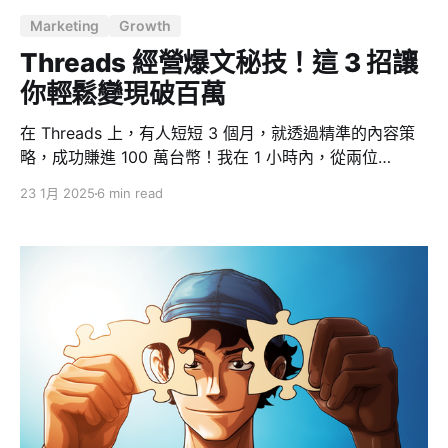
Marketing
Growth
Threads 經營爆文秘技！這 3 招讓
你輕鬆變現破百萬
在 Threads 上，有人短短 3 個月，就透過精準的內容策
略，成功賺進 100 萬台幣！我在 1 小時內，從兩位
Threads 破萬粉大神 @jkl.jemmy 與 @_cw.lin 的演講
23 1月 2025
6 min read
中，學到了「內容變現」的祕訣，特別整理 3 大翻轉思維
的關鍵，幫助你快速漲粉、爆文、變現。 三個在 Threads
發文的關鍵 1. 別亂留言，選對「流量浪點」才有用 為什
麼不能亂留言？ 在 Threads 上，留言確實能幫助曝光，
但如果你隨意留言在低流量的貼文上，基本等於白忙一
場。這就像衝浪，浪太小，你根本衝不起來。 留言駭客
術：