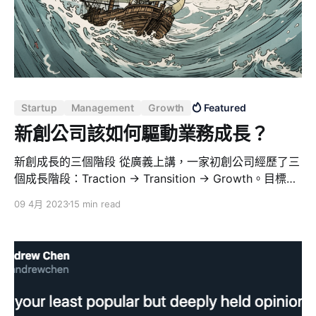
客戶總數（Y 變數）。這兩個變數的選擇將直接影響您的
商業模式和產品樣態。 * 客單價：指的是您每個客戶的平
均消費金額。如果您的產品或服務價格較高，客單價可能
會高，但可能會限制客戶數量。相反，如果您的產品或服
務價格較低，客戶數量可能會增加，但客單價可能會下
降。因此，決定客單價的關鍵是找到一個平衡點，以實現
Startup
Management
Growth
Featured
獲得最大收益的最佳價格。 * 客戶總數：指的是您擁有的
客戶數量。這取決於您的市場規模、目標客戶群體以及您
新創公司該如何驅動業務成長？
的營銷策略。增加客戶數量可能會增加收入，但同時也可
能增
新創成長的三個階段 從廣義上講，一家初創公司經歷了三
個成長階段：Traction -> Transition -> Growth。目標、
指標、渠道、重點、團隊結構，一切都在經歷這三個階段
09 4月 2023
15 min read
時動態發展和變化。 知道公司在這條路徑上的位置有助於
理解應該花時間做什麼。在正確的時間專注於正確的策略
有助於高效、成功地幫助公司增長。 第一階段：Traction
在這個階段，初創公司唯一的目標是在某些受眾群體中找
到產品市場契合度。 * 目標方面，唯一的目標是找到產品
市場契合度，需要了解受眾群體的規模，以確保公司可以
建立引人注目的業務。 * 指標方面，留存率是需要關注的