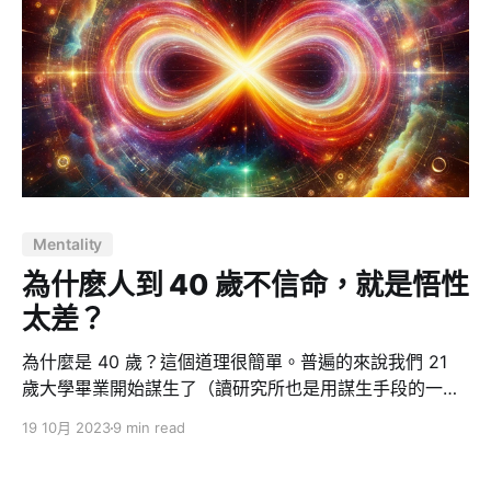
的聯繫。這次活動由身心療癒引領老師 Cathie 所帶領，
她擅長身體症狀、情緒和靈性層面的探索和療癒。 在這個
獨特的體驗中，我們深入探索了脈輪、冥想和情緒觀察之
間的關係。我希望在這篇文章中分享我所學到的一些關鍵
觀念和啟發。 脈輪，對應身體不同部位的能量中心 首
先，談談脈輪是什麼。脈輪通常被視為印度瑜伽的一個概
念，代表我們身體的不同能量中心，與中醫的穴位有一定
的相似性。脈輪以不同的顏色和位置來標示，可以幫助我
們快速檢查自己的生理狀態。藉由觀察脈輪的良性反應和
Mentality
失衡症狀，我們可以初步瞭解自己的身體和情感狀態。 舉
例來說，談到情感，腸胃可能是身體中對情緒最敏感的器
為什麽人到 40 歲不信命，就是悟性
官之一。你是否曾經因壓力而感到胃部不適？或者因憤怒
太差？
而感到腸胃不安？這並不是
為什麼是 40 歲？這個道理很簡單。普遍的來說我們 21
歲大學畢業開始謀生了（讀研究所也是用謀生手段的一
種），所以到大學畢業之後，然後你再去讀碩士或者讀博
19 10月 2023
9 min read
士，它確實是有一個擇業選擇在裡邊了。它屬於另外一件
事。那麼精神成長做過學習階段，為了方便，就算在 20