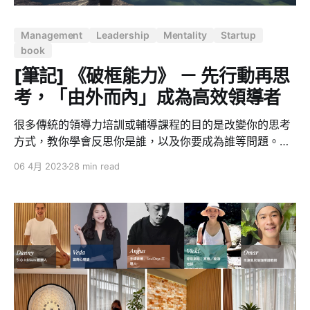
Management
Leadership
Mentality
Startup
book
[筆記] 《破框能力》 － 先行動再思
考，「由外而內」成為高效領導者
很多傳統的領導力培訓或輔導課程的目的是改變你的思考
方式，教你學會反思你是誰，以及你要成為誰等問題。的
確，自省和反思是成為一名成功者的黃金法則，它們能讓
06 4月 2023
28 min read
你認清你當下的能力以及領導方式，但是我們會發現，當
下的想法恰恰是阻礙你繼續前行的絆腳石。所以你需要改
變的是思考方式，而只有一種方法能改變它：改變你的做
事方法。 由外而內，透過行動改變身份認同 亞里斯多德
發現，一個人如果表現得很有美德，那他最終會成為一個
有美德的人，即多做好事就會變成好人。 這個說法得到很
多社會心理學家的證實，研究顯示一個人若改變了他的想
法，是因為他的行為先發生了改變。簡單來說，改變是由
外而內，而並非由內而外產生的。如果我們想要成為一名