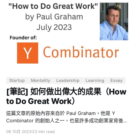
歲左右結束（剛好是成年人的年紀）。 結束了以後呢，你
走到社會生活中去了。走到社會生活中去了以後，到 40
歲經過多少年？20 年。這 20 年的生命感受，這 20 年能
與能的互相比較，你有足夠的材料，讓你看到成功與失
敗。所謂成功與失敗，直至外在的富貴程度、貧賤程度。
這些事情你終於發現，不歸個人管，它是有命的。 那麼在
這件事情上展開邏輯的討論，是不可能的。 這些事情不歸
個人管，它是有命的 所以我說要悟性。 憑什麼這麼說？
為什麼 40 歲必須信命？命的根據在哪裡？
Startup
Mentality
Leadership
Learning
Essay
[筆記] 如何做出偉大的成果（How
to Do Great Work）
這篇文章的原始內容來自於 Paul Graham，他是 Y
Combinator 的創始人之一，也是許多成功創業家背後的
啟蒙導師。Sam Altman，現在為人所知的 OpenAI
06 10月 2023
23 min read
CEO，也是出自他的門下。Paul Graham 透過他多年來觀