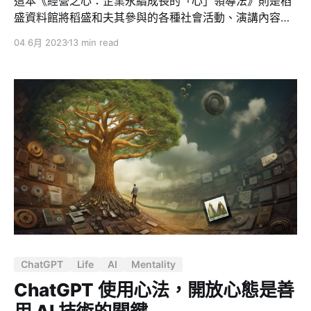
這本《經營之心：企業永續成長的「心」領導法》則是稻
盛資料館將稻盛和夫其參與的各種社會活動、演講內容匯
總起來整理而成的領導方法，書中有許多實際的創業案例
04 6月 2023
13 min read
以及他口述的內容可以參考，幫助我們理解在稻盛和夫口
中的那顆「經營之心」到底是什麼？
ChatGPT
Life
AI
Mentality
ChatGPT 使用心法，開放心態是善