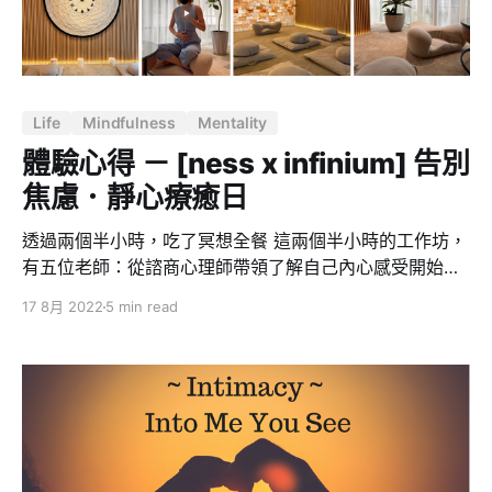
優秀的領導者，就要學會「先行動後思考」。 這與普遍所
熟知的學習順序的矛盾在於，在改變的過程中，我們會先
看到結果，即改變讓我們產生了什麼樣的感受，身邊的人
對我們的改變有什麼樣的反應，之後我們才會開始思考，
Life
Mindfulness
Mentality
把外在經歷內在化。換句話說，我們要先在行為上表現得
像一個領導者，而後才會像領導者一樣思考，如同書名
體驗心得 － [ness x infinium] 告別
ACT LIKE A LEADER, THINK LIKE A LEADER。 一
焦慮．靜心療癒日
透過兩個半小時，吃了冥想全餐 這兩個半小時的工作坊，
有五位老師：從諮商心理師帶領了解自己內心感受開始，
到手碟音療敲擊放鬆心靈，以瑜珈拉伸肢體、呼吸調息冥
17 8月 2022
5 min read
想梳理思緒，最後以昆達里尼瑜珈，連結神經元，抒解累
積腦中深層壓力的多元療癒體驗。 心靈健康討論、冥想介
紹 (30 mins) 引心創辦人 Danny 分享創辦引心的過程與
故事，冥想經驗和個人的修行方式。諮商心理師 Veda 將
分享有效化解憂鬱、壓力、負向情緒之方法與如何活出喜
悅的生活品質。 手碟音療 (30 mins) ⼿碟 (Handpan) 是
⼀個新興樂器，被譽為 21世紀地球上振動頻率最高的樂