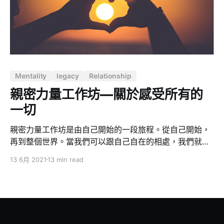
器。⻄元2000年由瑞⼠藝術家 Felix Rohner 和 Sabina
Schärer 共同研發，聲⾳空靈、親近⾃然，玩法多樣無過
多限制，這讓手碟成為相當優雅且激發創意的樂器。 意識
即是能量，高我是覺醒意識，屬高度振動的頻率，
Mentality
legacy
Relationship
親密力量工作坊—關於感受所有的
一切
親密力量工作坊是由自己開始的一段旅程。從自己開始，
再到整個世界。當我們可以跟自己自在的相處，我們就可
以在整個世界悠遊。親密力量工作坊會帶給我們的，是一
13 6月 2021
13 min read
個能對自己、對他人、對世界「創造親密的能力」。 親密
力量工作坊 - 繽紛人生 一開始因為課程名稱的關係，對於
「親密」我一直都是比較抗拒的，因此對這個工作坊也不
是那麼感興趣，後來主要因為看到上過課程的人呈現確實
都能讓我感受到相對來說沒有距離好接近。謝謝工作人員