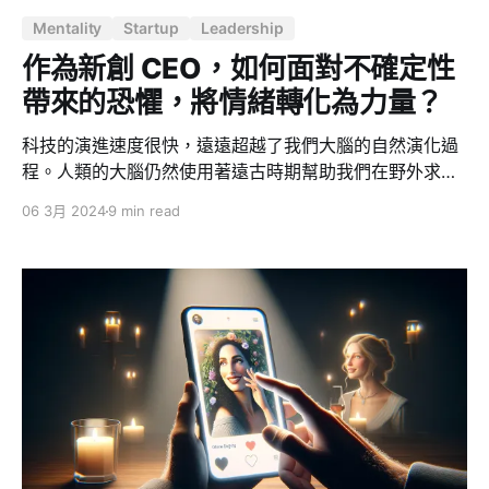
Mentality
Startup
Leadership
作為新創 CEO，如何面對不確定性
帶來的恐懼，將情緒轉化為力量？
科技的演進速度很快，遠遠超越了我們大腦的自然演化過
程。人類的大腦仍然使用著遠古時期幫助我們在野外求生
發展出來的情緒反應機制。 大腦發展出來的情緒反應，如
06 3月 2024
9 min read
恐懼和憤怒，本質上是一種保護機制，讓我們迅速應對可
能的威脅或危險。這種反應在遠古時期對於生存至關重
要，但在現代社會，這些本能反應往往對我們不再有實際
的幫助，甚至可能給我們的決策帶來負面影響。 最基本且
強烈的情緒：恐懼和憤怒 這篇文章談論的情緒限定在憤怒
和恐懼，原因在於，它們是人類情緒反應中最基本且強烈
的兩種，對 CEO 的行為和決策過程有著顯著的影響。 1.
憤怒：通常是對感知到的不公平或侵犯的反應，它可以迅
速動員身體和心理資源來應對外部威脅。然而，在缺乏物
理威脅的現代社會中，憤怒可能導致過激反應，損害人際
關係和社會聯繫。 2. 恐懼：是對即將發生的威脅的預期反