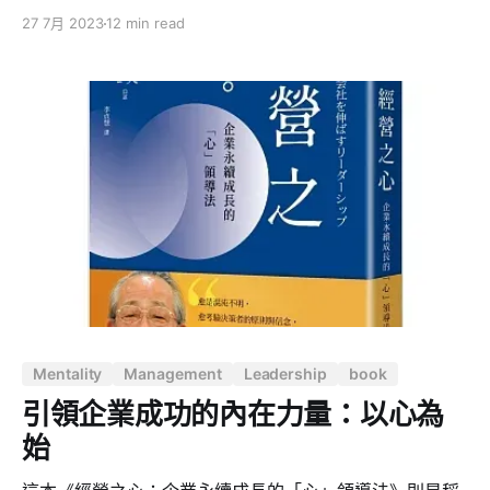
哈奈爾（Charles F. Haanel）所傾心創作。該書的核心理
27 7月 2023
12 min read
念根源於 "吸引力法則"，這種理念堅信人們的思想能夠塑
造他們的現實生活。 朗達・拜恩在其著名的《秘密》中，
多次引用了查爾斯．哈尼爾的《世界上最神奇的 24 堂
課》中的精闢見解。
Mentality
Management
Leadership
book
引領企業成功的內在力量：以心為
始