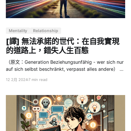
應了人們價值觀的轉變。 隨著科技的發展和社會的進步，
人們享有前所未有的自由和選擇，智慧型手機和交友軟體
的普及極大地方便了我們認識異性，但這種方便性也帶來
了一個意想不到的副作用：在不斷追求「完美」的過程
Mentality
Relationship
中，我們失去了接納不完美的能力以及耐心。 這種對「完
美」的追求體現在我們對於親密關係的態度，我們可以像
[譯] 無法承諾的世代：在自我實現
是在交友軟體中輕易地「左滑」拒
的道路上，錯失人生百態
（原文：Generation Beziehungsunfähig - wer sich nur
auf sich selbst beschränkt, verpasst alles andere） 每
當生活走到十字路口，我總會忍不住想，如果當初選擇了
12 2月 2024
7 min read
另一條路，現在的我會是什麼樣子？那些倘若當初的時
刻，總讓人幻想著另一種可能的人生。就在上週末，這種
思緒又在我心頭盤旋，那天我去探望住在柏林郊區的父
母。 午餐後，我們散步在社群裡。這片熟悉的地方承載著
我的童年，但總感覺與我心中理想的生活相距甚遠。然
而，當我們在那個寧靜的周日漫步時，我不禁開始比較自
己與父母過去的生活，思考他們在我這年紀時的生活狀