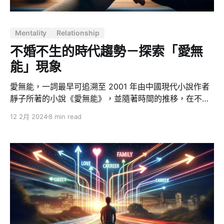
應，它使我們能夠迅速做出避險行動。在當代社會，過度
的恐懼可能阻礙我們嘗試新事物或追求目標，因為我們過
Mentality
Relationship
於擔心潛在的負面後果。 更進一步看這兩個情緒，許多心
理學理論認為憤怒背後往往是恐懼和害怕。憤怒掩蓋了更
不婚不生的時代趨勢－探索「愛無
深層次情緒，作為一種防禦機制，用來保護自己不受內在
能」現象
的恐懼和脆弱
愛無能，一詞最早可追溯至 2001 年由中國現代小說作者
靜子所著的小說《愛無能》，並隨著時間的推移，在不同
的文化和社會背景下逐漸演化，成為描述當代人在愛情關
12 2月 2024
8 min read
係中遭遇的困境和挑戰的一個重要概念。愛無能不僅僅是
對愛情的冷漠或缺乏興趣，更深層次地，它指的是人們雖
然渴望愛與被愛，但卻失去了建立和維持深層次親密關係
的能力。 現代愛情觀的轉變 這種現象在全球範圍內日益
普遍，從日本的高齡化單身問題到歐美以及亞洲其他國家
單身率的不斷攀升，都在無聲地證明瞭單身時代的到來。
根據 Euromonitor International 的市場調研，從 2010
年到 2019 年，全球單身人群增長了 31%，預計這一趨勢
將持續到 2040 年。這不僅是社會結構變化的結果，也反