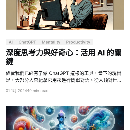
態。 他們結婚、擁有房子、孩子和兩輛車，生活井井有
條。相比之下，我好像在他們的人生地圖上迷失了方向。
我並不是唯一有這種感覺的人。 相比上一代，我們更晚出
社會 在我周圍，大多數三十齣頭的人並不擁有房子、汽
車，甚至連孩子的計劃都還沒有 —— 他們大都住在合租
的公寓裡，生活似乎還沒有準備好迎接家庭的責任。 文學
AI
ChatGPT
Mentality
Productivity
評論家馬塞爾・賴希 - 拉尼茨基曾抱怨，
深度思考力與好奇心：活用 AI 的關
鍵
儘管我們已經有了像 ChatGPT 這樣的工具，當下的現實
是，大部分人只能拿它用來進行簡單對話。從人類對世界
的理解，對邏輯的掌握，以及抽象思考能力的平均水平來
01 1月 2024
10 min read
看，整體的表現實在令人哀傷。 算力，是對愚蠢人類的
「容錯」能力。（出處：人工智慧和傳統行業的思考） 從
企業角度來看，現狀亦是如此。業務部門經常抱怨研發部
門開發的系統功能不易使用，而研發部門則認為業務部門
無法清晰地提出需求。 我們都是人類，我們都使用自然語
言來溝通，理應不存在溝通困難。然而，可悲的事實卻