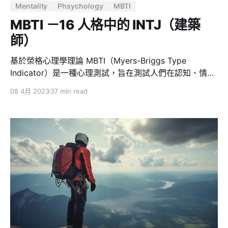
Mentality
Phsychology
MBTI
MBTI －16 人格中的 INTJ（建築
師）
基於榮格心理學理論 MBTI（Myers-Briggs Type
Indicator）是一種心理測試，旨在測試人們在認知、情感
和行為方面的偏好，以了解他們的性格類型。 MBTI 測試
08 4月 2023
37 min read
基於卡爾・榮格（Carl Jung）的心理學理論，分析人們
在四個維度上的偏好，這些偏好被組合成 16 種可能的人
格類型，每種類型都有其獨特的特徵和行為模式。 MBTI
中的四個英文字母代表以下意思： 1. 第一個維度：外向
（Extraversion，E）vs 內向（Introversion，I） * 外
向：喜歡和他人交流互動，喜歡社交活動 * 內向：喜歡獨
處，專注於自己的想法和感受 1. 第二個維度：感覺
（Sensing，S）vs 直覺（Intuition，N） * 感覺：注重具
體細節，關注現實情況 * 直覺：