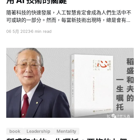
用 AI 技術的關鍵
隨著科技的快速發展，人工智慧肯定會成為人們生活中不
可或缺的一部分。然而，每當新技術出現時，總是會有一
些人對其抗拒，認為傳統的方式才是最好的。 讓我嘗試用
06 5月 2023
6 min read
ChatGPT 生成的寓言故事來表達我對這個觀點的看法：
有一個名叫老李的資深工程師，他的一生都在用 Emacs
這編輯器寫程式，並且因此自豪。 他經常與他的同事們爭
論這才是比 Vim 更好的編輯器。 但隨著時代的變遷，
Visual Code 這種現代化的生產力工具逐漸成為主流。 大
部分的人都選擇使用 Visual Code，因為它更方便、更高
效。 然而，老李始終無法適應這個變化。他依然沉浸在過
去的成功中， 堅持認為使用 Vim 和 Emacs 才是真正的工
程師。 就在這時，一位年輕的程式設計師小張加入了他們
的團隊。小張熟練地運用 AI 技術， 大大提高了工作效
率。他認為 AI 只是一個生產力工具，能幫助人們更好地
完成工作， 並不會取代人的創造力和情感。 老李看到小
張的成功，心中產生了濃厚的排斥感。他認為這些年輕人
book
Leadership
Mentality
都忘記了真正的藝術。 可是，隨著時間的推移，