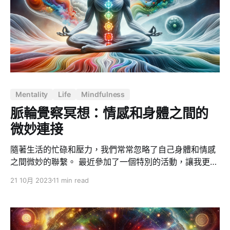
是，業務需求是對客觀世界的抽象和歸納，而功能的實現
則是從基本能力開始，逐層具體化和堆疊，這兩者從未能
夠完全對齊。 人工智慧可以填補自然語言的溝通鴻溝，但
卻無法解決人類的邏輯和抽象能力遠遠跟不上的問題。 沒
有人能夠完全掌握所有的知識，即使你掌握了眾多的生產
力工具和知識圖譜技巧。但是，電腦不同。理論上，電腦
可以輸入人類社會有史以來的所有知識，並使用最基礎的
Mentality
Life
Mindfulness
邏輯來關聯這些知識，這是任何一個人腦在有限時間內無
法做到的。 從這個角度來看，ChatGPT 的某個意義在於
脈輪覺察冥想：情感和身體之間的
「為人類彼此提供一個更好的溝通介面」。（如：幫助業
微妙連接
務部門更加清晰地
隨著生活的忙碌和壓力，我們常常忽略了自己身體和情感
之間微妙的聯繫。 最近參加了一個特別的活動，讓我更深
入地理解了這個主題，這也促使我寫下這篇文章。這個活
21 10月 2023
11 min read
動叫做「下班後的自我覺察：脈輪覺察冥想」，儘管我之
前對脈輪和情感之間的關聯性有一些瞭解，但這個活動帶
給我更多的啟發和洞察。 脈輪覺察冥想是一個特別的體
驗，旨在幫助參與者更深入地瞭解自己的情感和身體之間