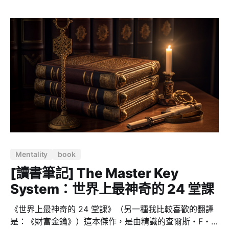
察與教導無數創業家的經驗，總結了他對偉大工作的本質
的深刻認識。
Mentality
book
[讀書筆記] The Master Key
System：世界上最神奇的 24 堂課
《世界上最神奇的 24 堂課》（另一種我比較喜歡的翻譯
是：《財富金鑰》）這本傑作，是由精識的查爾斯・F・